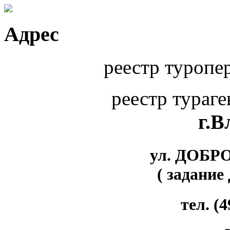
Адрес
реестр туропе
реестр тураг
г.
ул. ДОБР
( задание
тел. (