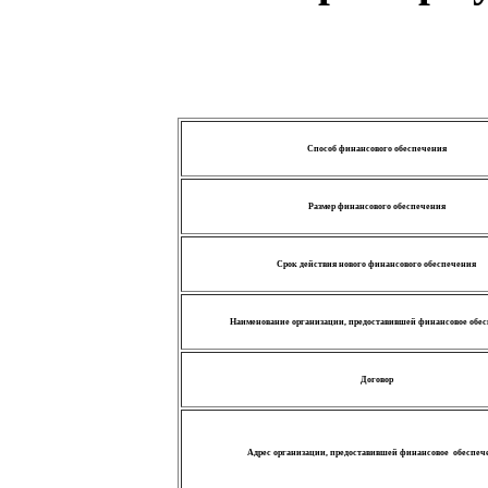
Способ финансового обеспечения
Размер финансового обеспечения
Срок действия нового финансового обеспечения
Наименование организации, предоставившей финансовое обе
Договор
Адрес организации, предоставившей финансовое обеспеч