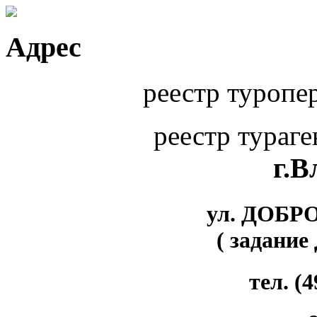
Адрес
реестр туропе
реестр тураг
г.
ул. ДОБР
( задание
тел. (