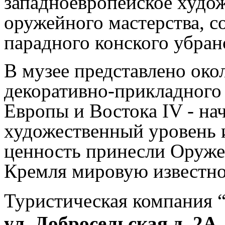
западноевропейское худо
оружейного мастерства, с
парадного конского убран
В музее представлено око
декоративно-прикладного 
Европы и Востока IV - на
художественный уровень и
ценность принесли Оруже
Кремля мировую известно
Туристическая компания 
ул. Добросельская д. 2А