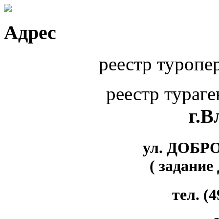
Адрес
реестр туропе
реестр тураг
г.
ул. ДОБР
( задание
тел. (