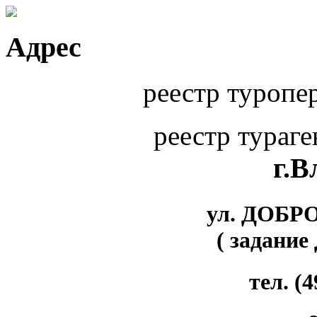
Адрес
реестр туропе
реестр тураг
г.
ул. ДОБР
( задание
тел. (