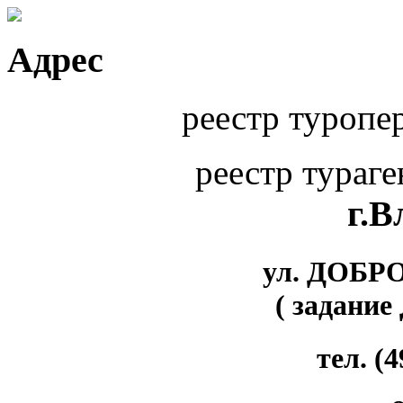
Адрес
реестр туропе
реестр тураг
г.
ул. ДОБР
( задание
тел. (