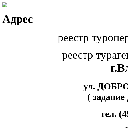
Адрес
реестр туропе
реестр тураг
г.
ул. ДОБР
( задание
тел. (