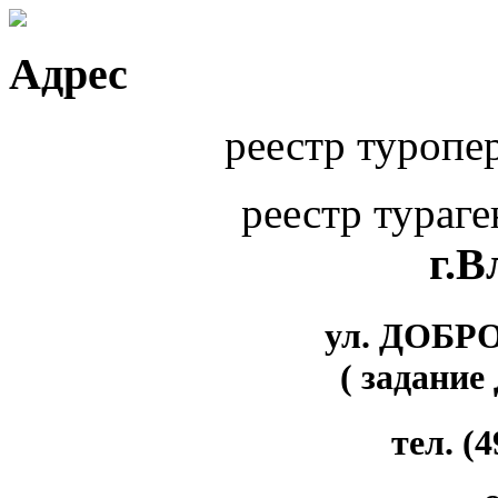
Адрес
реестр туропе
реестр тураг
г.
ул. ДОБР
( задание
тел. (