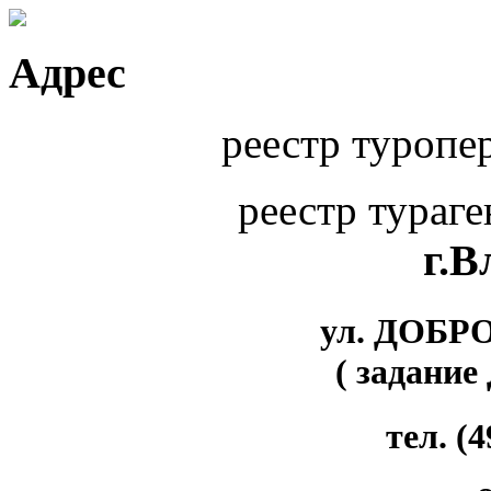
Адрес
реестр туропе
реестр тураг
г.
ул. ДОБР
( задание
тел. (