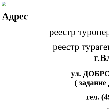
Адрес
реестр туропе
реестр тураг
г.
ул. ДОБР
( задание
тел. (