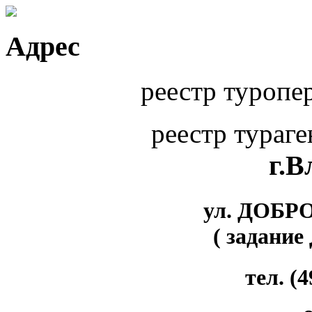
Адрес
реестр туропе
реестр тураг
г.
ул. ДОБР
( задание
тел. (