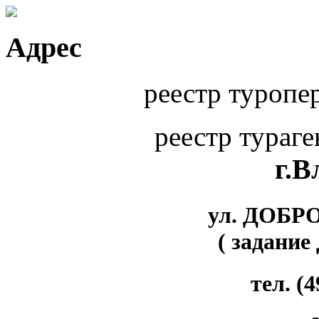
Адрес
реестр туропе
реестр тураг
г.
ул. ДОБР
( задание
тел. (