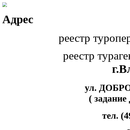
Адрес
реестр туропе
реестр тураг
г.
ул. ДОБР
( задание
тел. (