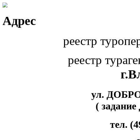
Адрес
реестр туропе
реестр тураг
г.
ул. ДОБР
( задание
тел. (