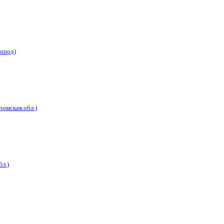
город)
ромская обл.)
л.)