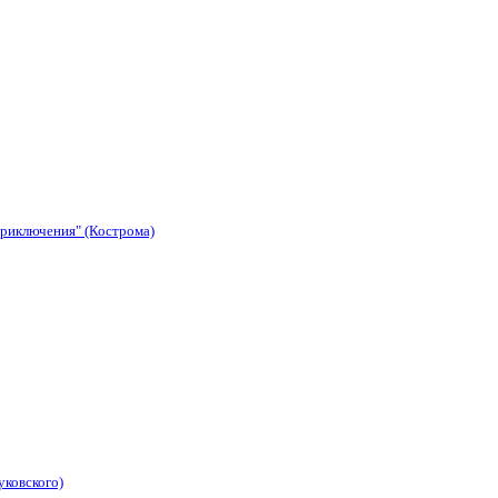
приключения" (Кострома)
уковского)