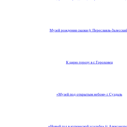
Музей рождения сказки (г. Переславль-Залесски
К царю гороху в г. Гороховец
«Музей под открытым небом» г. Суздаль
«Новый год в купеческой усадьбе» (г. Александр