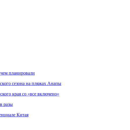
 чем планировали
ского сезона на пляжах Анапы
ского края со «все включено»
в разы
енциале Китая