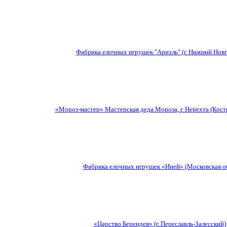
Фабрика елочных игрушек "Ариэль" (г. Нижний Нов
«Мороз-мастер» Мастерская деда Мороза, г. Нерехта (Кост
Фабрика елочных игрушек «Иней» (Московская об
«Царство Берендея» (г. Переславль-Залесский)