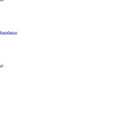
«Карабиха»
а)