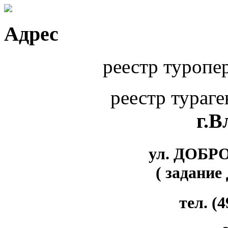
Адрес
реестр туропе
реестр тураг
г.
ул. ДОБР
( задание
тел. (